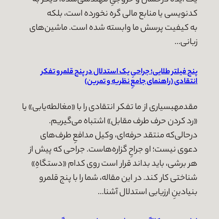
یک ایده‌ درخشان و خروجیِ مهندسی‌شده، دیگر به
کدنویسی یا منابع مالی گره نخورده است، بلکه
به کیفیت پرسش ما وابسته شده است. ماشین‌های
زبانی…
پنج فیلتر طلایی؛ جراحیِ یک استدلال در پنج قلمرو تفکر
انتقادی (راهنمای جامعِ نظریه و تمرین)
مقدمهبسیاری از ما تفکر انتقادی را با «مغالطه‌یابی» یا
«رد کردن حرف طرف مقابل» اشتباه می‌گیریم.
درحالی‌که منتقد حرفه‌ای، وکیل مدافعِ طرف‌های
دعوی نیست؛ او جراحِ گزاره‌هاست. جراحی که پیش از
هر برشی، باید بداند قرار است روی کدام «دستگاهِ»
شناختی کار کند. در این مقاله، شما را با پنج قلمرو
بنیادینِ ارزیابی استدلال آشنا…