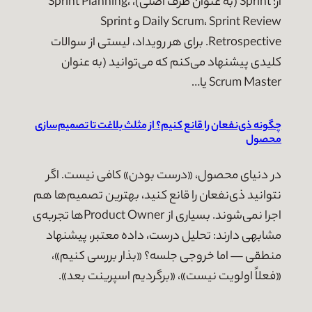
از: Sprint (به عنوان ظرف اصلی)، Sprint Planning،
Daily Scrum، Sprint Review و Sprint
Retrospective. برای هر رویداد، لیستی از سوالات
کلیدی پیشنهاد می‌کنم که می‌توانید (به عنوان
Scrum Master یا…
چگونه ذی‌نفعان را قانع کنیم؟ از مثلث بلاغت تا تصمیم‌سازی
محصول
در دنیای محصول، «درست بودن» کافی نیست. اگر
نتوانید ذی‌نفعان را قانع کنید، بهترین تصمیم‌ها هم
اجرا نمی‌شوند. بسیاری از Product Ownerها تجربه‌ی
مشابهی دارند: تحلیل درست، داده‌ معتبر، پیشنهاد
منطقی — اما خروجی جلسه؟ «بذار بررسی کنیم»،
«فعلاً اولویت نیست»، «برگردیم اسپرینت بعد».