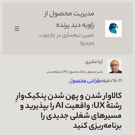
رفتن
مدیریت محصول از
به
محتوا
زاویه دید پرنده
تمرین تیم‌سازی در چارچوب
Scrum
آرتا مکبری
مدیر محصول، مالک محصول PO، اسکرام مستر
طراحی محصول
11–16 دقیقه
کالاوار شدن و پهن شدن پنکیک‌وارِ
رشتهٔ UX: واقعیت AI را بپذیرید و
مسیرهای شغلی جدیدی را
برنامه‌ریزی کنید