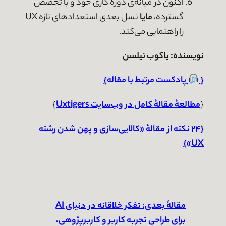
اکنون در میانه‌ی دوره کاری خود و با تخصص
گسترده،
مایا
نسل بعدی استعدادهای تازه UX
را راهنمایی می‌کند.
نویسنده:
یاکوب نیلسن
{
پادکست مرتبط با مقاله
}
{
مطالعهٔ مقالهٔ کامل در وب‌سایت Uxtigers
}
{۲۴ نکته از مقالهٔ «کالایی‌سازی و پهن شدن رشته
UX»}
مقالهٔ بعدی:
تفکر خلاقانه در دنیای AI
برای طراحی تجربه کاربر و کاربرپژوهی،