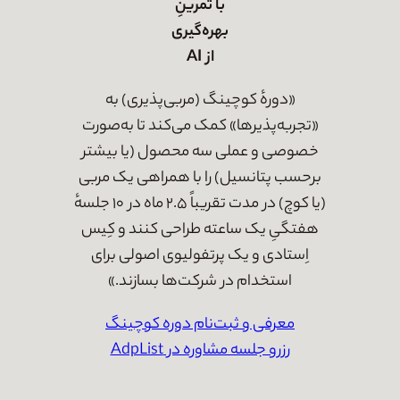
با تمرینِ
بهره‌گیری
از AI
«دورهٔ کوچینگ (مربی‌پذیری) به
«تجربه‌پذیر‌ها» کمک می‌کند تا به‌صورت
خصوصی و عملی سه محصول (یا بیشتر
برحسب پتانسیل) را با همراهی یک مربی
(یا کوچ) در مدت تقریباً ۲.۵ ماه در ۱۰ جلسهٔ
هفتگیِ یک ساعته طراحی کنند و کِیس‌
اِستادی و یک پرتفولیوی اصولی برای
استخدام در شرکت‌ها بسازند.»
معرفی و ثبت‌نام دوره کوچینگ
رزرو جلسه مشاوره در AdpList